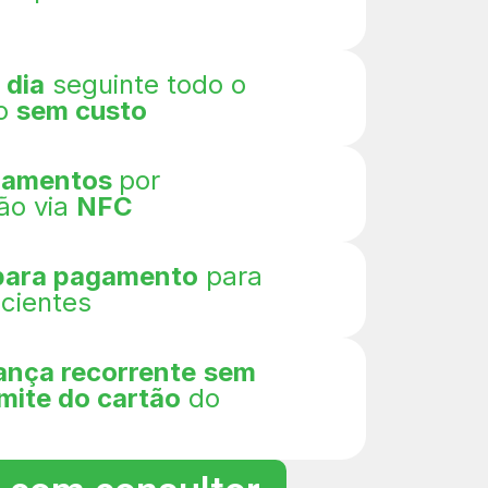
 dia
seguinte todo o
o
sem custo
gamentos
por
ão via
NFC
 para pagamento
para
cientes
ança recorrente
sem
limite do cartão
do