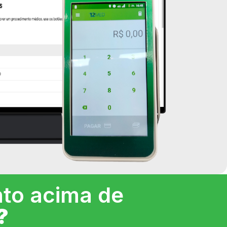
to acima de
?