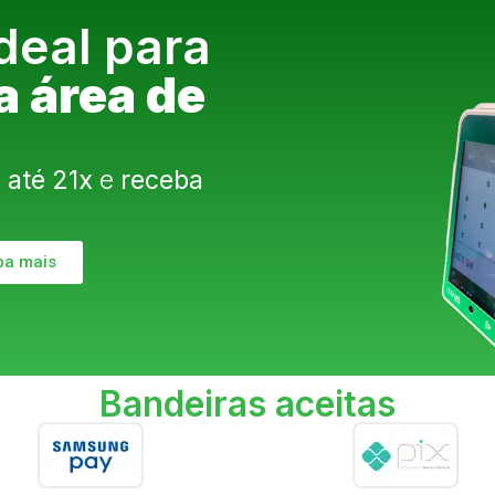
deal para
a área de
m
até 21x
e
receba
ba mais
Bandeiras aceitas