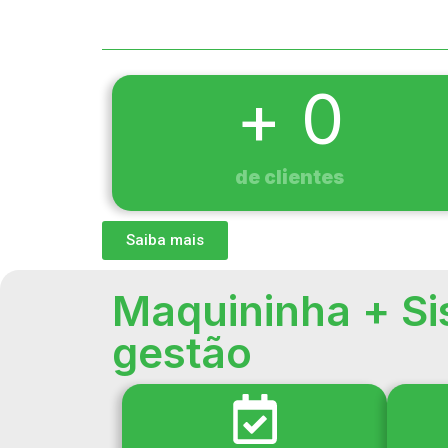
+ 
0
de clientes
Saiba mais
Maquininha + Si
gestão