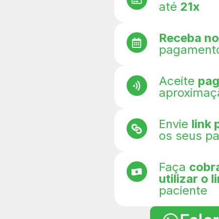
até
21x
Receba no
pagament
Aceite
pa
aproximaç
Envie
link
os seus pa
Faça
cobr
utilizar o 
paciente